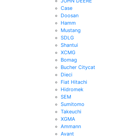
JOHN DEERE
Case
Doosan
Hamm
Mustang
SDLG
Shantui
XCMG
Bomag
Bucher Citycat
Dieci
Fiat Hitachi
Hidromek
SEM
Sumitomo
Takeuchi
XGMA
Ammann
Avant