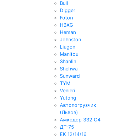
Bull
Digger
Foton
HBXG
Heman
Johnston
Liugon
Manitou
Shanlin
Shehwa
Sunward
TYM
Venieri
Yutong
Автопогрузчик
(Львов)
Амкодор 332 С4
ДТ-75
ЕК 12/14/16