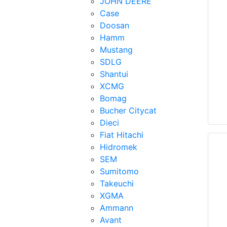
JOHN DEERE
Case
Doosan
Hamm
Mustang
SDLG
Shantui
XCMG
Bomag
Bucher Citycat
Dieci
Fiat Hitachi
Hidromek
SEM
Sumitomo
Takeuchi
XGMA
Ammann
Avant