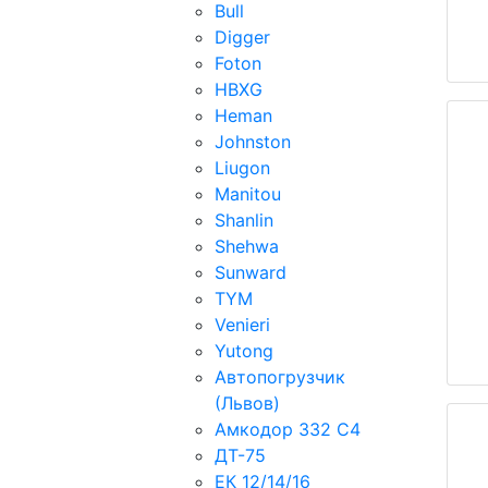
Bull
Digger
Foton
HBXG
Heman
Johnston
Liugon
Manitou
Shanlin
Shehwa
Sunward
TYM
Venieri
Yutong
Автопогрузчик
(Львов)
Амкодор 332 С4
ДТ-75
ЕК 12/14/16