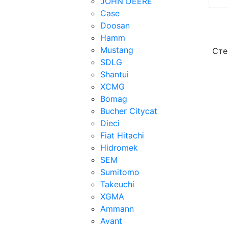
JOHN DEERE
Case
Doosan
Hamm
Mustang
Сте
SDLG
Shantui
XCMG
Bomag
Bucher Citycat
Dieci
Fiat Hitachi
Hidromek
SEM
Sumitomo
Takeuchi
XGMA
Ammann
Avant