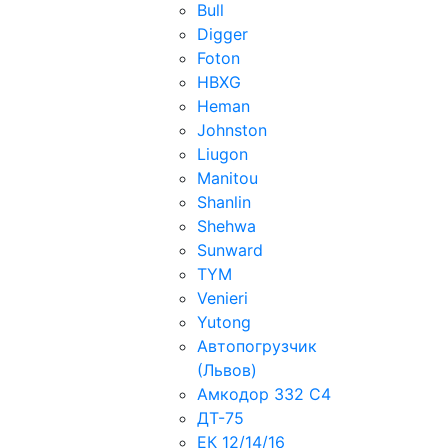
Bull
Digger
Foton
HBXG
Heman
Johnston
Liugon
Manitou
Shanlin
Shehwa
Sunward
TYM
Venieri
Yutong
Автопогрузчик
(Львов)
Амкодор 332 С4
ДТ-75
ЕК 12/14/16