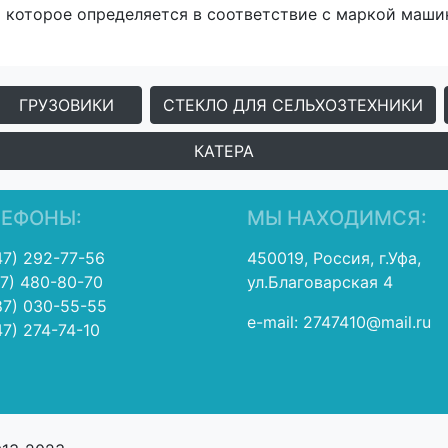
а которое определяется в соответствие с маркой маши
ГРУЗОВИКИ
СТЕКЛО ДЛЯ СЕЛЬХОЗТЕХНИКИ
КАТЕРА
ЛЕФОНЫ:
МЫ НАХОДИМСЯ:
47) 292-77-56
450019, Россия, г.Уфа,
17) 480-80-70
ул.Благоварская 4
87) 030-55-55
e-mail: 2747410@mail.ru
47) 274-74-10