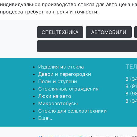
индивидуальное производство стекла для авто цена н
процесса требует контроля и точности.
СПЕЦТЕХНИКА
АВТОМОБИЛИ
ТЕ
Изделия из стекла
Двери и перегородки
8 (3
Полы и ступени
8 (9
Стеклянные ограждения
8 (9
Люки на авто
8 (3
Микроавтобусы
Стекло для сельхозтехники
Еще...